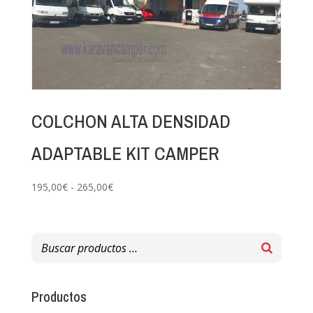
COLCHON ALTA DENSIDAD
ADAPTABLE KIT CAMPER
Rango
195,00
€
-
265,00
€
de
precios:
desde
195,00€
hasta
265,00€
Productos