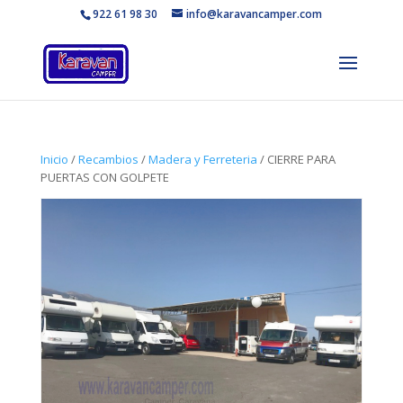
922 61 98 30
info@karavancamper.com
Inicio
/
Recambios
/
Madera y Ferreteria
/ CIERRE PARA
PUERTAS CON GOLPETE