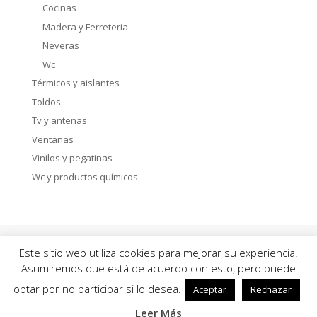
Cocinas
Madera y Ferreteria
Neveras
Wc
Térmicos y aislantes
Toldos
Tv y antenas
Ventanas
Vinilos y pegatinas
Wc y productos químicos
Política de privacidad
Aviso Legal
Este sitio web utiliza cookies para mejorar su experiencia.
Política de Cookies
Asumiremos que está de acuerdo con esto, pero puede
optar por no participar si lo desea.
Aceptar
Rechazar
© karavancamper.com 2019-2024
Leer Más