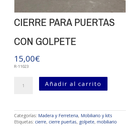
CIERRE PARA PUERTAS
CON GOLPETE
15,00
€
R-11023
CIERRE
Añadir al carrito
PARA
PUERTAS
CON
GOLPETE
cantidad
Categorías:
Madera y Ferreteria
,
Mobiliario y kits
Etiquetas:
cierre
,
cierre puertas
,
golpete
,
mobiliario