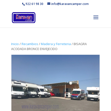
922 61 98 30
info@karavancamper.com
Inicio
/
Recambios
/
Madera y Ferreteria
/ BISAGRA
ACODADA BRONCE ENVEJECIDO