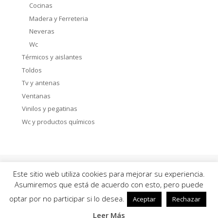
Cocinas
Madera y Ferreteria
Neveras
Wc
Térmicos y aislantes
Toldos
Tv y antenas
Ventanas
Vinilos y pegatinas
Wc y productos químicos
Política de privacidad
Aviso Legal
Este sitio web utiliza cookies para mejorar su experiencia.
Política de Cookies
Asumiremos que está de acuerdo con esto, pero puede
optar por no participar si lo desea.
Aceptar
Rechazar
© karavancamper.com 2019-2024
Leer Más