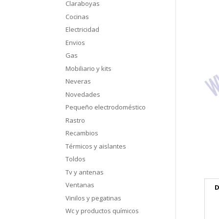
Claraboyas
Cocinas
Electricidad
Envios
Gas
Mobiliario y kits
Neveras
Novedades
Pequeño electrodoméstico
Rastro
Recambios
Térmicos y aislantes
Toldos
Tv y antenas
Ventanas
D
Vinilos y pegatinas
Wc y productos químicos