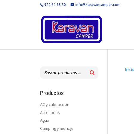
922 61 98 30
info@karavancamper.com
Inici
Productos
AC y calefacción
Accesorios
Agua
Camping y menaje