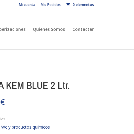
Mi cuenta
Mis Pedidos
0 elementos
erizaciones
Quienes Somos
Contactar
 KEM BLUE 2 Ltr.
0
€
cias
:
Wc y productos químicos