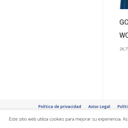
GO
WC
26,7
Política de privacidad
Aviso Legal
Polít
Este sitio web utiliza cookies para mejorar su experiencia.
© karavancamper.com 2019-2024