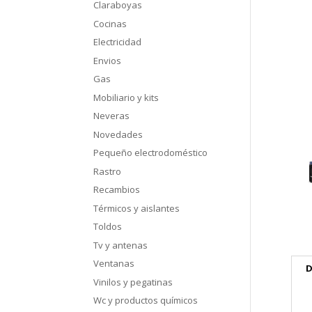
Claraboyas
Cocinas
Electricidad
Envios
Gas
Mobiliario y kits
Neveras
Novedades
Pequeño electrodoméstico
Rastro
Recambios
Térmicos y aislantes
Toldos
Tv y antenas
Ventanas
D
Vinilos y pegatinas
Wc y productos químicos