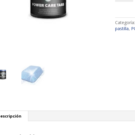
CARE
TABS
16
cantidad
Categoría
pastilla
,
P
escripción