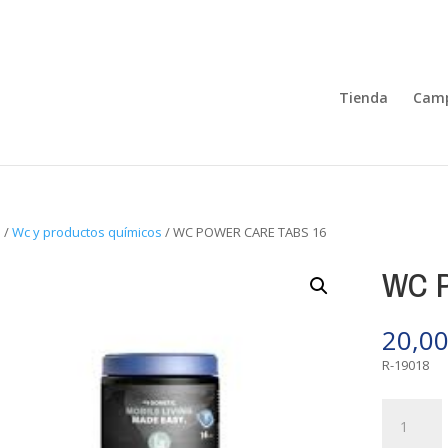
Tienda
Camp
o
/
Wc y productos químicos
/ WC POWER CARE TABS 16
WC 
20,0
R-19018
WC
POWER