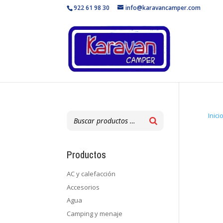
922 61 98 30
info@karavancamper.com
Inici
Productos
AC y calefacción
Accesorios
Agua
Camping y menaje