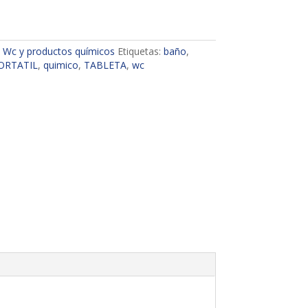
:
Wc y productos químicos
Etiquetas:
baño
,
ORTATIL
,
quimico
,
TABLETA
,
wc