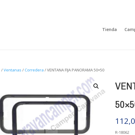
Tienda
Camp
o
/
Ventanas
/
Corredera
/ VENTANA FIJA PANORAMA 50×50
VEN
50×5
112,
R-18062