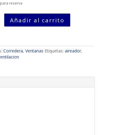
 para reserva
Añadir al carrito
A
s:
Corredera
,
Ventanas
Etiquetas:
aireador
,
entilacion