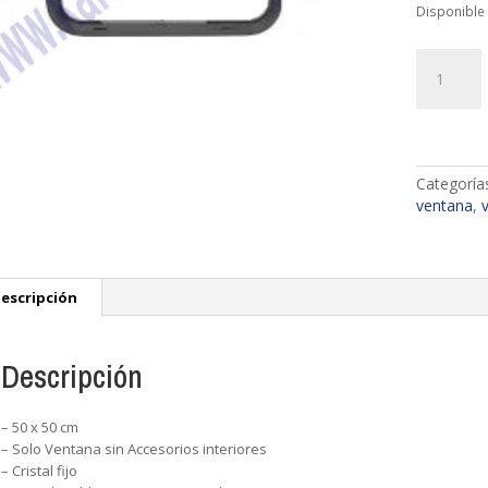
Disponible
VENTANA
FIJA
PANORAM
50x50
cantidad
Categoría
ventana
,
v
escripción
Descripción
– 50 x 50 cm
– Solo Ventana sin Accesorios interiores
– Cristal fijo