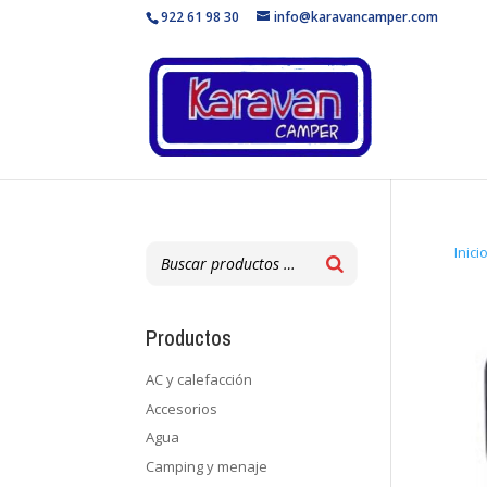
922 61 98 30
info@karavancamper.com
Inici
Productos
AC y calefacción
Accesorios
Agua
Camping y menaje