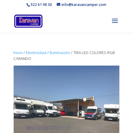
922 61 98 30
info@karavancamper.com
Inicio
/
Electricidad
/
Iluminación
/ TIRA LED COLORES RGB
C/MANDO