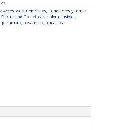
cias
s:
Accesorios
,
Centralitas
,
Conectores y tomas
,
Electricidad
Etiquetas:
fusiblera
,
fusibles
,
,
pasamuro
,
pasatecho
,
placa solar