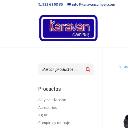
922 61 98 30
info@karavancamper.com
Inici
Productos
AC y calefacción
Accesorios
Agua
Camping y menaje