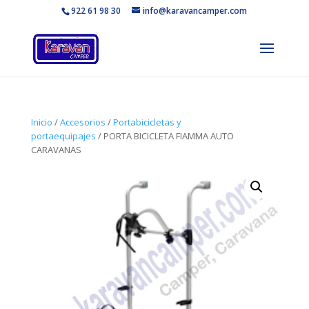
922 61 98 30
info@karavancamper.com
Inicio
/
Accesorios
/
Portabicicletas y
portaequipajes
/ PORTA BICICLETA FIAMMA AUTO
CARAVANAS