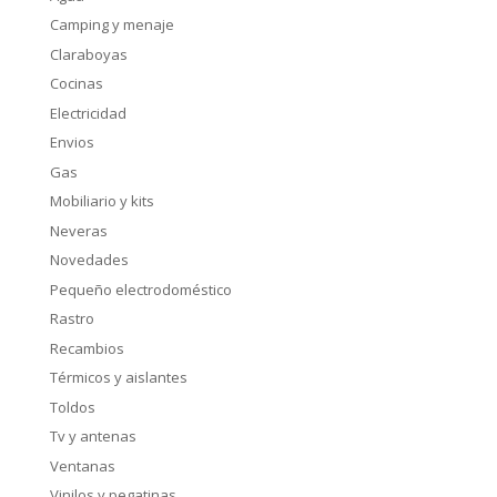
Camping y menaje
Claraboyas
Cocinas
Electricidad
Envios
Gas
Mobiliario y kits
Neveras
Novedades
Pequeño electrodoméstico
Rastro
Recambios
Térmicos y aislantes
Toldos
Tv y antenas
Ventanas
Vinilos y pegatinas