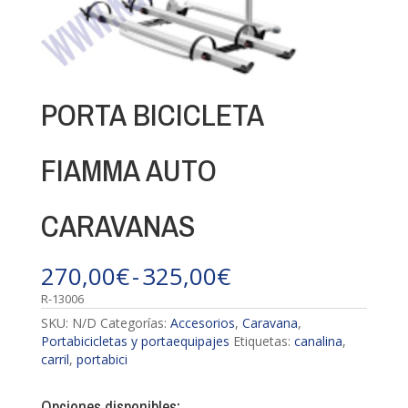
PORTA BICICLETA
FIAMMA AUTO
CARAVANAS
Rango
270,00
€
-
325,00
€
de
R-13006
precios:
desde
SKU:
N/D
Categorías:
Accesorios
,
Caravana
,
270,00€
Portabicicletas y portaequipajes
Etiquetas:
canalina
,
hasta
carril
,
portabici
325,00€
Opciones disponibles: