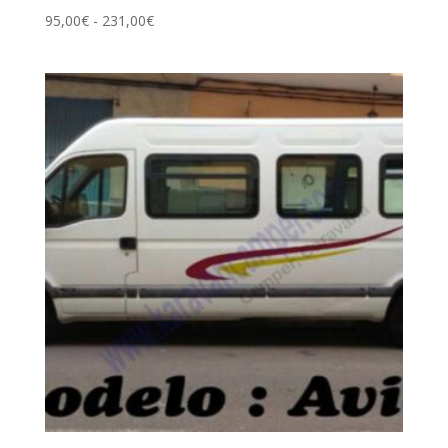
Rango
95,00
€
-
231,00
€
de
precios:
desde
95,00€
hasta
231,00€