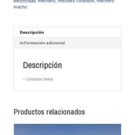
electricidad
,
mechero
,
mechero conexión
,
mechero
cantidad
macho
Descripción
Información adicional
Descripción
– Conector toma
Productos relacionados