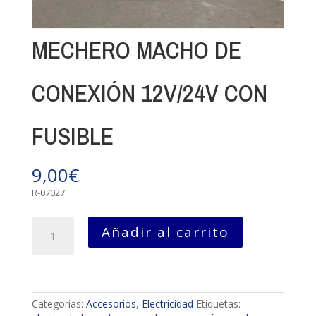
MECHERO MACHO DE
CONEXIÓN 12V/24V CON
FUSIBLE
9,00
€
R-07027
MECHERO
Añadir al carrito
MACHO
DE
CONEXIÓN
12V/24V
CON
Categorías:
Accesorios
,
Electricidad
Etiquetas:
FUSIBLE