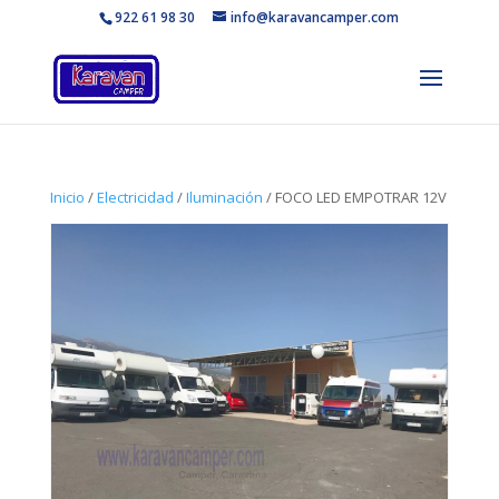
922 61 98 30
info@karavancamper.com
Inicio
/
Electricidad
/
Iluminación
/ FOCO LED EMPOTRAR 12V