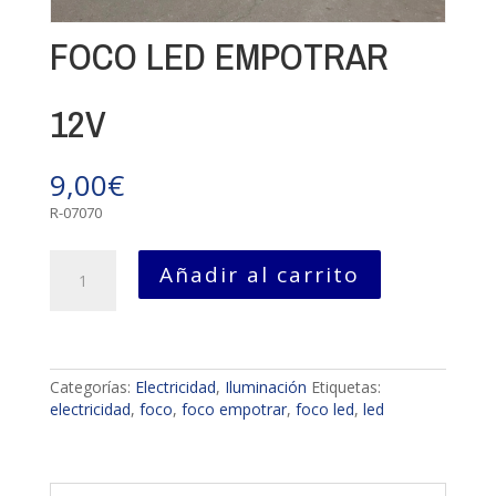
FOCO LED EMPOTRAR
12V
9,00
€
R-07070
FOCO
Añadir al carrito
LED
EMPOTRAR
12V
cantidad
Categorías:
Electricidad
,
Iluminación
Etiquetas:
electricidad
,
foco
,
foco empotrar
,
foco led
,
led