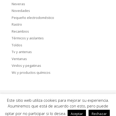
Neveras
Novedades
Pequeño electrodoméstico
Rastro
Recambios
Térmicos y aislantes
Toldos
Tv y antenas
Ventanas
Vinilos y pegatinas
Wc y productos químicos
Política de privacidad
Aviso Legal
Este sitio web utiliza cookies para mejorar su experiencia.
Política de Cookies
Asumiremos que está de acuerdo con esto, pero puede
optar por no participar si lo desea.
Aceptar
Rechazar