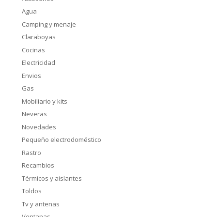
Agua
Camping y menaje
Claraboyas
Cocinas
Electricidad
Envios
Gas
Mobiliario y kits
Neveras
Novedades
Pequeño electrodoméstico
Rastro
Recambios
Térmicos y aislantes
Toldos
Tv y antenas
Ventanas