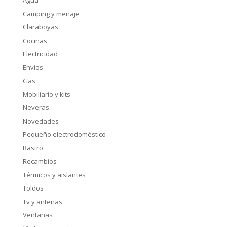
Agua
Camping y menaje
Claraboyas
Cocinas
Electricidad
Envios
Gas
Mobiliario y kits
Neveras
Novedades
Pequeño electrodoméstico
Rastro
Recambios
Térmicos y aislantes
Toldos
Tv y antenas
Ventanas