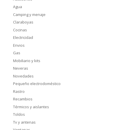
Agua
Camping y menaje
Claraboyas
Cocinas
Electricidad
Envios
Gas
Mobiliario y kits
Neveras
Novedades
Pequeño electrodoméstico
Rastro
Recambios
Térmicos y aislantes
Toldos
Tv y antenas
Ventanas