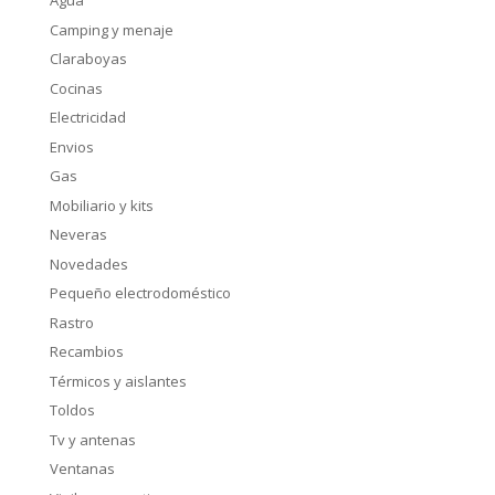
Agua
Camping y menaje
Claraboyas
Cocinas
Electricidad
Envios
Gas
Mobiliario y kits
Neveras
Novedades
Pequeño electrodoméstico
Rastro
Recambios
Térmicos y aislantes
Toldos
Tv y antenas
Ventanas