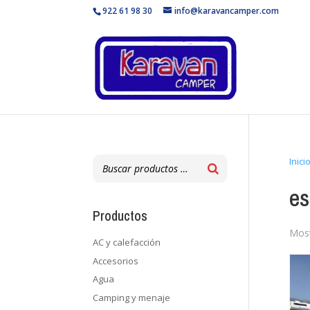
922 61 98 30
info@karavancamper.com
Inici
es
Productos
Most
AC y calefacción
Accesorios
Agua
Camping y menaje