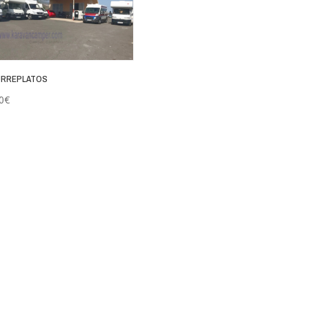
URREPLATOS
0
€