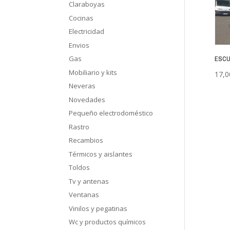
Claraboyas
Cocinas
Electricidad
Envios
Gas
ESC
Mobiliario y kits
17,0
Neveras
Novedades
Pequeño electrodoméstico
Rastro
Recambios
Térmicos y aislantes
Toldos
Tv y antenas
Ventanas
Vinilos y pegatinas
Wc y productos químicos