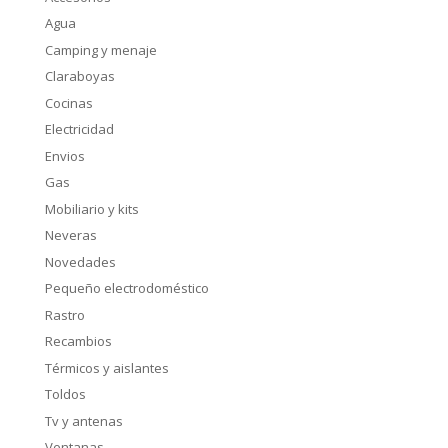
Agua
Camping y menaje
Claraboyas
Cocinas
Electricidad
Envios
Gas
Mobiliario y kits
Neveras
Novedades
Pequeño electrodoméstico
Rastro
Recambios
Térmicos y aislantes
Toldos
Tv y antenas
Ventanas