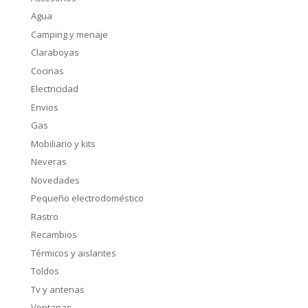
Agua
Camping y menaje
Claraboyas
Cocinas
Electricidad
Envios
Gas
Mobiliario y kits
Neveras
Novedades
Pequeño electrodoméstico
Rastro
Recambios
Térmicos y aislantes
Toldos
Tv y antenas
Ventanas