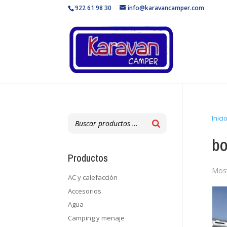
922 61 98 30
info@karavancamper.com
Inici
bo
Productos
Most
AC y calefacción
Accesorios
Agua
Camping y menaje