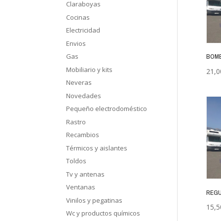
Claraboyas
Cocinas
Electricidad
Envios
Gas
BOMB
Mobiliario y kits
21,0
Neveras
Novedades
Pequeño electrodoméstico
Rastro
Recambios
Térmicos y aislantes
Toldos
Tv y antenas
Ventanas
REGU
Vinilos y pegatinas
15,5
Wc y productos químicos