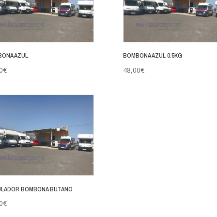
ONA AZUL
BOMBONA AZUL 0.5KG
0
€
48,00
€
LADOR BOMBONA BUTANO
0
€