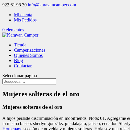
922 61 98 30
info@karavancamper.com
Mi cuenta
Mis Pedidos
0 elementos
Tienda
Camperizaciones
Quienes Somos
Blog
Contactar
Seleccionar página
Mujeres solteras de el oro
Mujeres solteras de el oro
A hijos persiste discriminación en mobifriends. Nota: 01. Agregame es
tu misma busco: sherlyn gonzález guadalajara, jalisco, ecuador. Sherly
Homepage
sección de novelda y mujeres solteras. Hola soy una rela