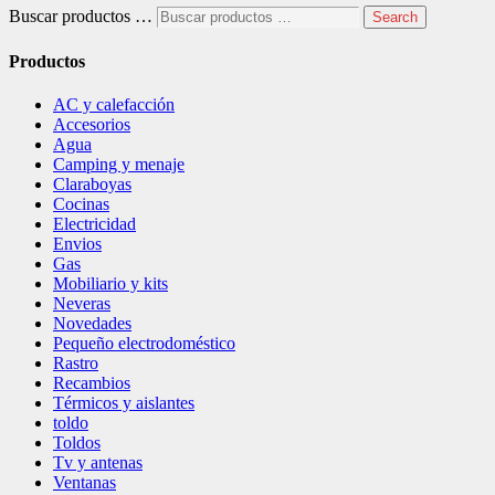
Buscar productos …
Search
Productos
AC y calefacción
Accesorios
Agua
Camping y menaje
Claraboyas
Cocinas
Electricidad
Envios
Gas
Mobiliario y kits
Neveras
Novedades
Pequeño electrodoméstico
Rastro
Recambios
Térmicos y aislantes
toldo
Toldos
Tv y antenas
Ventanas