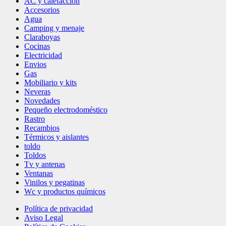
AC y calefacción
Accesorios
Agua
Camping y menaje
Claraboyas
Cocinas
Electricidad
Envios
Gas
Mobiliario y kits
Neveras
Novedades
Pequeño electrodoméstico
Rastro
Recambios
Térmicos y aislantes
toldo
Toldos
Tv y antenas
Ventanas
Vinilos y pegatinas
Wc y productos químicos
Política de privacidad
Aviso Legal