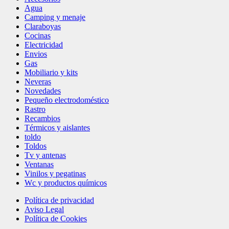
Agua
Camping y menaje
Claraboyas
Cocinas
Electricidad
Envios
Gas
Mobiliario y kits
Neveras
Novedades
Pequeño electrodoméstico
Rastro
Recambios
Térmicos y aislantes
toldo
Toldos
Tv y antenas
Ventanas
Vinilos y pegatinas
Wc y productos químicos
Política de privacidad
Aviso Legal
Política de Cookies